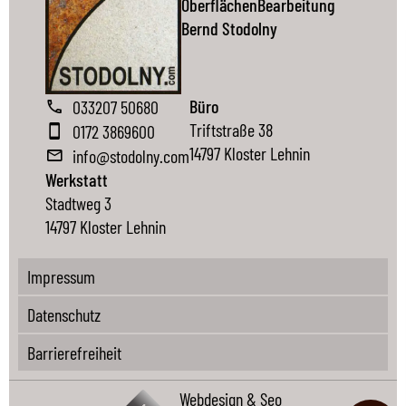
OberflächenBearbeitung
Bernd Stodolny
Büro
033207 50680
Triftstraße 38
0172 3869600
14797 Kloster Lehnin
info@stodolny.com
Werkstatt
Stadtweg 3
14797 Kloster Lehnin
Impressum
Datenschutz
Barrierefreiheit
Webdesign & Seo