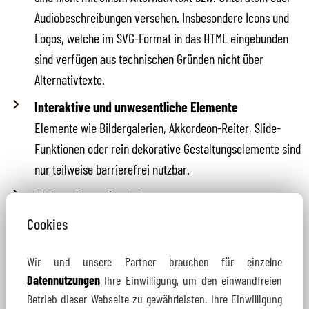
Audiobeschreibungen versehen. Insbesondere Icons und
Logos, welche im SVG-Format in das HTML eingebunden
sind verfügen aus technischen Gründen nicht über
Alternativtexte.
Interaktive und unwesentliche Elemente
Elemente wie Bildergalerien, Akkordeon-Reiter, Slide-
Funktionen oder rein dekorative Gestaltungselemente sind
nur teilweise barrierefrei nutzbar.
PDF- und sonstige Dokumente
Dokumente (z.B. PDF), welche über die Webseite
Cookies
bereitgestellt bzw. erstellt werden, sind nicht barrierefrei.
Sie sind u. a. nicht in gut lesbarer Standardschrift
Wir und unsere Partner brauchen für einzelne
verfügbar, nicht mit Lesezeichen oder ggf. auch nicht mit
Datennutzungen
Ihre Einwilligung, um den einwandfreien
Betrieb dieser Webseite zu gewährleisten. Ihre Einwilligung
Alternativtexten für Bilder versehen.