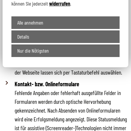
können Sie jederzeit
widerrufen
.
Drittanbieter-Dienste
für integrierte Dienste von externen Anbietern (z.B.
Alle annehmen
Module, Scripte, Kartendienste) wird die Barrierefreiheit
nicht oder nur teilweise gewährleistet.
Details
Bedienbarkeit per Tastaturbefehl
Nur die Nötigsten
Die Tastaturbedienung ist in bestimmten Bereichen nur
eingeschränkt möglich. Nicht alle Tools und Funktionen
der Webseite lassen sich per Tastaturbefehl auswählen.
Kontakt- bzw. Onlineformulare
Fehlende Angaben oder fehlerhaft ausgefüllte Felder in
Formularen werden durch optische Hervorhebung
gekennzeichnet. Nach Absenden von Onlineformularen
wird eine Erfolgsmeldung angezeigt. Diese Statusmeldung
ist für assistive (Screenreader-)Technologien nicht immer